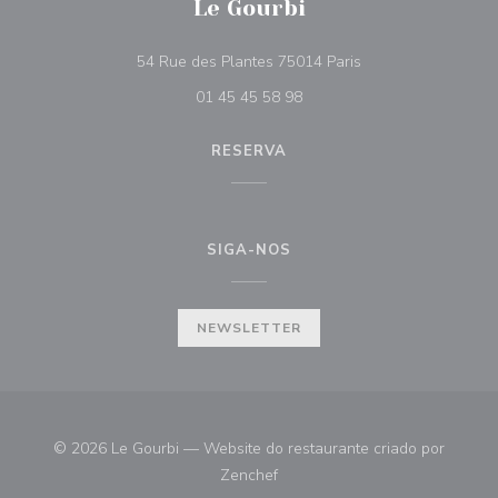
Le Gourbi
((abre numa nova ja
54 Rue des Plantes 75014 Paris
01 45 45 58 98
RESERVA
SIGA-NOS
NEWSLETTER
© 2026 Le Gourbi — Website do restaurante criado por
((abre numa nova janela))
Zenchef