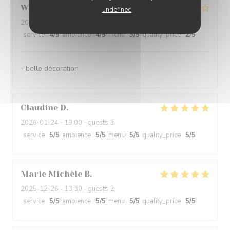
William
D
undefined
2026-01-20
- 20:00 - guests 2
service
:
4
/5
ambience
:
4
/5
menu
:
3
/5
quality_price
:
2
/5
- belle décoration
Claudine
D
2026-01-24
- 19:00 - guests 3
service
:
5
/5
ambience
:
5
/5
menu
:
5
/5
quality_price
:
5
/5
Marie Michèle
B
2025-12-26
- 13:30 - guests 2
service
:
5
/5
ambience
:
5
/5
menu
:
5
/5
quality_price
:
5
/5