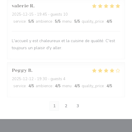
valerie
R
2025-12-15
- 19:45 - guests 10
service
:
5
/5
ambience
:
5
/5
menu
:
5
/5
quality_price
:
4
/5
L'accueil y est chaleureux et la cuisine de qualité. C'est
toujours un plaisir d'y aller.
Peggy
B
2025-12-12
- 19:30 - guests 4
service
:
4
/5
ambience
:
4
/5
menu
:
4
/5
quality_price
:
4
/5
1
2
3