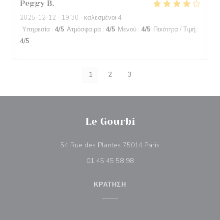
Peggy
B
2025-12-12
- 19:30 - καλεσμένοι 4
Υπηρεσία
:
4
/5
Ατμόσφαιρα
:
4
/5
Μενού
:
4
/5
Ποιότητα / Τιμή
:
4
/5
1
2
3
Le Gourbi
((ανοίγει σε νέο πα
54 Rue des Plantes 75014 Paris
01 45 45 58 98
ΚΡΆΤΗΣΗ