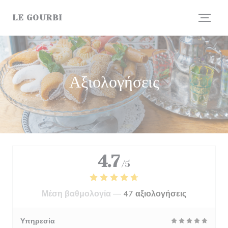
Πίνακας διαχείρισης "Μπισκότων" (Cookies)
LE GOURBI
Αξιολογήσεις
4.7
/5
Μέση βαθμολογία —
47 αξιολογήσεις
Υπηρεσία