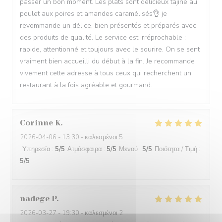
passer un bon moment. Les plats sont délicieux tajine au
poulet aux poires et amandes caramélisés👌 je
revommande un délice, bien présentés et préparés avec
des produits de qualité. Le service est irréprochable :
rapide, attentionné et toujours avec le sourire. On se sent
vraiment bien accueilli du début à la fin. Je recommande
vivement cette adresse à tous ceux qui recherchent un
restaurant à la fois agréable et gourmand.
Corinne
K
2026-04-06
- 13:30 - καλεσμένοι 5
Υπηρεσία
:
5
/5
Ατμόσφαιρα
:
5
/5
Μενού
:
5
/5
Ποιότητα / Τιμή
:
5
/5
nadege
P
2026-03-27
- 19:30 - καλεσμένοι 2