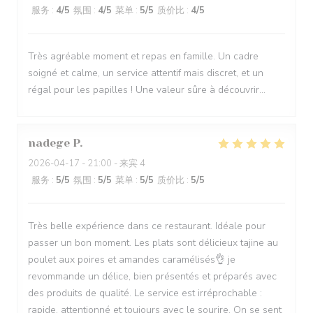
服务
:
4
/5
氛围
:
4
/5
菜单
:
5
/5
质价比
:
4
/5
Très agréable moment et repas en famille. Un cadre
soigné et calme, un service attentif mais discret, et un
régal pour les papilles ! Une valeur sûre à découvrir...
nadege
P
2026-04-17
- 21:00 - 来宾 4
服务
:
5
/5
氛围
:
5
/5
菜单
:
5
/5
质价比
:
5
/5
Très belle expérience dans ce restaurant. Idéale pour
passer un bon moment. Les plats sont délicieux tajine au
poulet aux poires et amandes caramélisés👌 je
revommande un délice, bien présentés et préparés avec
des produits de qualité. Le service est irréprochable :
rapide, attentionné et toujours avec le sourire. On se sent