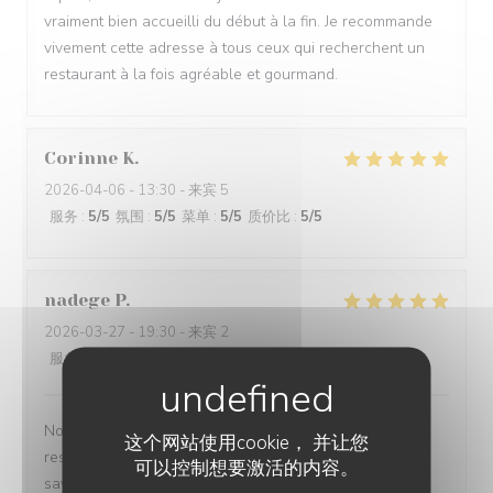
vraiment bien accueilli du début à la fin. Je recommande
vivement cette adresse à tous ceux qui recherchent un
restaurant à la fois agréable et gourmand.
Corinne
K
2026-04-06
- 13:30 - 来宾 5
服务
:
5
/5
氛围
:
5
/5
菜单
:
5
/5
质价比
:
5
/5
nadege
P
2026-03-27
- 19:30 - 来宾 2
服务
:
5
/5
氛围
:
5
/5
菜单
:
5
/5
质价比
:
5
/5
Nous avons passé un excellent moment dans ce
这个网站使用cookie， 并让您
restaurant. Le couscous était absolument délicieux,
可以控制想要激活的内容。
savoureux et parfaitement préparé — un vrai régal !