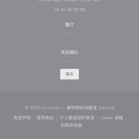
01 45 45 58 98
预订
关注我们
通讯
((在新窗口中
© 2026 Le Gourbi — 餐馆网站创建者
Zenchef
免责声明
使用条款
个人数据保护政策
cookie 策略
((在新窗口中打开))
((在新窗口中打开))
((在新窗口中打开))
((在新窗口中
无障碍设施
((在新窗口中打开))