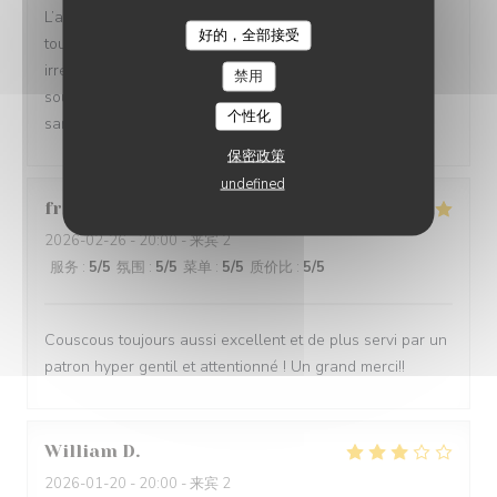
L’accueil a été particulièrement chaleureux, on se sent
好的，全部接受
tout de suite à l’aise. Le service était également
LE GOURBI
irréprochable : attentionné, rapide et toujours avec le
禁用
sourire. Une très belle découverte que je recommande
个性化
sans hésiter !
保密政策
undefined
frederic
S
2026-02-26
- 20:00 - 来宾 2
服务
:
5
/5
氛围
:
5
/5
菜单
:
5
/5
质价比
:
5
/5
Couscous toujours aussi excellent et de plus servi par un
patron hyper gentil et attentionné ! Un grand merci!!
William
D
2026-01-20
- 20:00 - 来宾 2