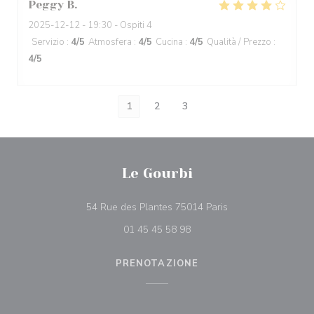
Peggy
B
2025-12-12
- 19:30 - Ospiti 4
Servizio
:
4
/5
Atmosfera
:
4
/5
Cucina
:
4
/5
Qualità / Prezzo
:
4
/5
1
2
3
Le Gourbi
((apre una nuova fin
54 Rue des Plantes 75014 Paris
01 45 45 58 98
PRENOTAZIONE