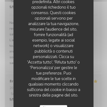
predefinita. Altri cookies
Servizio
:
5
/5
Atmosfera
:
5
/5
Cucina
:
5
/5
Qualità / Prezzo
:
opzionali richiedono il tuo
5
/5
consenso. Questi cookies
opzionali servono per
Nous avons passé un excellent moment dans ce
analizzare la tua navigazione,
restaurant. Le couscous était absolument délicieux,
misurare l'audience del sito,
savoureux et parfaitement préparé — un vrai régal !
fornire funzionalità (ad
esempio, legate ai social
L’accueil a été particulièrement chaleureux, on se sent
network) o visualizzare
tout de suite à l’aise. Le service était également
LE GOURBI
pubblicità o contenuti
irréprochable : attentionné, rapide et toujours avec le
personalizzati. Clicca su
sourire. Une très belle découverte que je recommande
'Accetta tutto', 'Rifiuta tutto' o
sans hésiter !
'Personalizza' per gestire le
tue preferenze. Puoi
modificare le tue scelte in
frederic
S
qualsiasi momento cliccando
2026-02-26
- 20:00 - Ospiti 2
sull'icona del cookie in basso a
Servizio
:
5
/5
Atmosfera
:
5
/5
Cucina
:
5
/5
Qualità / Prezzo
:
sinistra delle pagine del sito.
5
/5