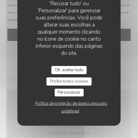
'Recusar tudo' ou
comunicações de marketing. Pode registar-se na Lista Robinson através de
robinson.pt
.
'Personalizar' para gerenciar
Para mais informações sobre o tratamento dos seus dados, consulte a nossa
política de
suas preferências. Você pode
privacidade
.
alterar suas escolhas a
qualquer momento clicando
no ícone de cookie no canto
inferior esquerdo das páginas
do site.
OK, aceitar tudo
Proíbe todos cookies
INFORMAÇÕES GERAIS
Personalizar
Política de proteção de dados pessoais
undefined
CULINÁRIA
Caseiro, produtos frescos
TIPO DE EMPRESA