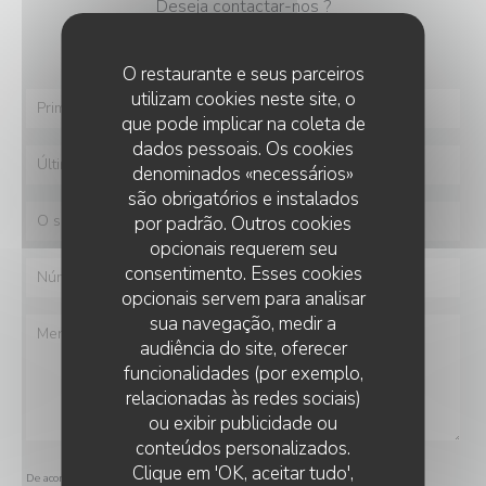
Deseja contactar-nos ?
Preencha o formulário abaixo!
O restaurante e seus parceiros
utilizam cookies neste site, o
que pode implicar na coleta de
dados pessoais. Os cookies
denominados «necessários»
são obrigatórios e instalados
por padrão. Outros cookies
opcionais requerem seu
consentimento. Esses cookies
opcionais servem para analisar
sua navegação, medir a
audiência do site, oferecer
funcionalidades (por exemplo,
relacionadas às redes sociais)
ou exibir publicidade ou
conteúdos personalizados.
LE GOURBI
Clique em 'OK, aceitar tudo',
De acordo com a legislação de proteção de dados, tem o direito de se opor a