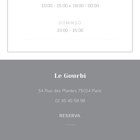
10:00 - 15:00
18:00 - 00:00
•
DOMINGO
10:00 - 15:00
Le Gourbi
((abre numa nova ja
54 Rue des Plantes 75014 Paris
01 45 45 58 98
RESERVA