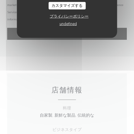
カスタマイズする
marketing communications. UK residents can register with the Telephone Preference
Service at
tpsonline.org.uk
. US residents can register at
donotcall.gov
. For more
プライバシーポリシー
information about how we process your data, please see our
privacy policy
.
undefined
店舗情報
料理
自家製, 新鮮な製品, 伝統的な
ビジネスタイプ