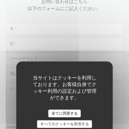
お問い合わせはこちら
以下のフォームにご記入ください。
当サイトはクッキーを利用し
ております。お客様自身でク
ッキー利用の設定および管理
ができます。
LE GOURBI
全てに同意する
すべてのクッキーを拒否する
In accordance with data protection regulations, you have the right to opt out of