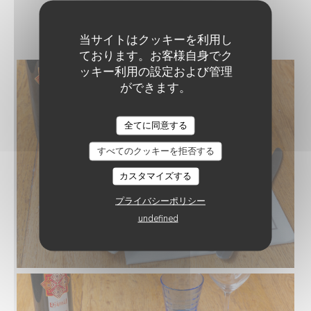
NOS PLATS
当サイトはクッキーを利用し
ております。お客様自身でク
ッキー利用の設定および管理
ができます。
LE GOURBI
全てに同意する
すべてのクッキーを拒否する
カスタマイズする
プライバシーポリシー
undefined