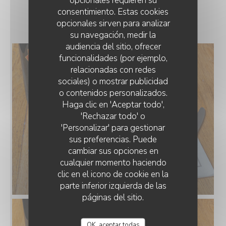
opcionales requieren su
consentimiento. Estas cookies
NOS PLATS
opcionales sirven para analizar
su navegación, medir la
audiencia del sitio, ofrecer
funcionalidades (por ejemplo,
relacionadas con redes
sociales) o mostrar publicidad
o contenidos personalizados.
LE GOURBI
Haga clic en 'Aceptar todo',
'Rechazar todo' o
'Personalizar' para gestionar
sus preferencias. Puede
cambiar sus opciones en
cualquier momento haciendo
clic en el icono de cookie en la
parte inferior izquierda de las
páginas del sitio.
OK, aceptar todas