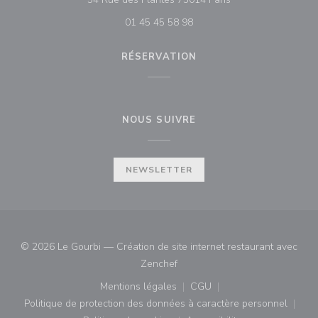
01 45 45 58 98
RÉSERVATION
NOUS SUIVRE
NEWSLETTER
© 2026 Le Gourbi — Création de site internet restaurant avec
((ouvre une nouvelle fenêtre))
Zenchef
Mentions légales
CGU
((ouvre une nouvelle fenêtre))
((ouvre une nouvelle fenê
Politique de protection des données à caractère personnel
((ouvre une nouvelle fenêtre))