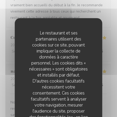
vraiment bien accueilli du début à la fin. Je recommande
vivement cette adresse à tous ceux qui recherchent un
restaurant à la fois agréable et gourmand.
Le restaurant et ses
Corinne
K
partenaires utilisent des
cookies sur ce site, pouvant
2026-04-06
- 13:30 - Couverts 5
impliquer la collecte de
Service
:
5
/5
Ambiance
:
5
/5
Cuisine
:
5
/5
Qualité / Prix
:
5
/5
données à caractère
personnel. Les cookies dits «
nécessaires » sont obligatoires
nadege
P
et installés par défaut.
2026-03-27
- 19:30 - Couverts 2
D'autres cookies facultatifs
Service
:
5
/5
Ambiance
:
5
/5
Cuisine
:
5
/5
Qualité / Prix
:
5
/5
nécessitent votre
consentement. Ces cookies
facultatifs servent à analyser
Nous avons passé un excellent moment dans ce
votre navigation, mesurer
restaurant. Le couscous était absolument délicieux,
l'audience du site, proposer
savoureux et parfaitement préparé — un vrai régal !