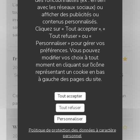
des fonctionnalités (ex : en lien
L’accueil a été particulièrement chaleureux, on se sent
avec les réseaux sociaux) ou
tout de suite à l’aise. Le service était également
afficher des publicités ou
irréprochable : attentionné, rapide et toujours avec le
LE GOURBI
contenus personnalisés.
sourire. Une très belle découverte que je recommande
Cliquez sur « Tout accepter », «
sans hésiter !
Tout refuser » ou «
Personnaliser » pour gérer vos
préférences. Vous pouvez
modifier vos choix à tout
frederic
S
moment en cliquant sur l'icône
2026-02-26
- 20:00 - Couverts 2
représentant un cookie en bas
Service
:
5
/5
Ambiance
:
5
/5
Cuisine
:
5
/5
Qualité / Prix
:
5
/5
à gauche des pages du site.
Couscous toujours aussi excellent et de plus servi par un
Tout accepter
patron hyper gentil et attentionné ! Un grand merci!!
Tout refuser
Personnaliser
William
D
Politique de protection des données à caractère
personnel
2026-01-20
- 20:00 - Couverts 2