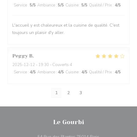
Service
:
5
/5
Ambiance
:
5
/5
Cuisine
:
5
/5
Qualité / Prix
:
4
/5
L'accueil y est chaleureux et la cuisine de qualité. C'est
toujours un plaisir d'y aller.
Peggy
B
2025-12-12
- 19:30 - Couverts 4
Service
:
4
/5
Ambiance
:
4
/5
Cuisine
:
4
/5
Qualité / Prix
:
4
/5
1
2
3
Le Gourbi
((ouvre une nouvell
54 Rue des Plantes 75014 Paris