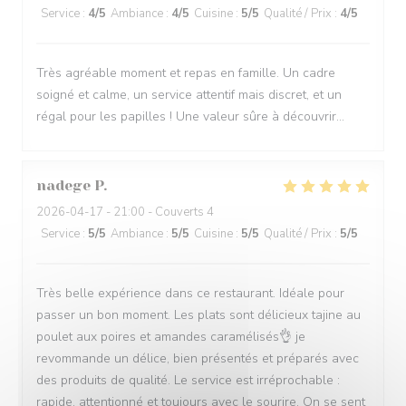
Service
:
4
/5
Ambiance
:
4
/5
Cuisine
:
5
/5
Qualité / Prix
:
4
/5
Très agréable moment et repas en famille. Un cadre
soigné et calme, un service attentif mais discret, et un
régal pour les papilles ! Une valeur sûre à découvrir...
nadege
P
2026-04-17
- 21:00 - Couverts 4
Service
:
5
/5
Ambiance
:
5
/5
Cuisine
:
5
/5
Qualité / Prix
:
5
/5
Très belle expérience dans ce restaurant. Idéale pour
passer un bon moment. Les plats sont délicieux tajine au
poulet aux poires et amandes caramélisés👌 je
revommande un délice, bien présentés et préparés avec
des produits de qualité. Le service est irréprochable :
rapide, attentionné et toujours avec le sourire. On se sent