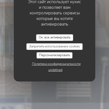
Этот сайт использует кукис
и позволяет вам
контролировать сервисы
которые вы хотите
активировать
LE GOURBI
ТРАДИЦИОННЫЙ РЕСТОРАН
•
PARIS
Ок, все активировать
Le Gourbi
Запретить использование cookies
Персонализировать
Политика конфиденциальности
undefined