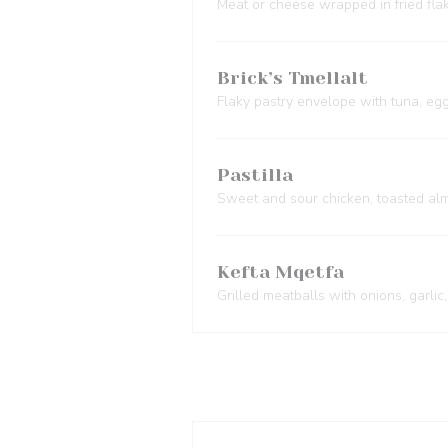
Meat or cheese wrapped in fried fla
Brick’s Tmellalt
Flaky pastry envelope with tuna, egg
Pastilla
Sweet and sour chicken, toasted al
Kefta Mqetfa
Grilled meatballs with onions, garlic