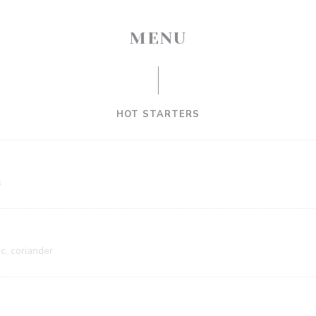
MENU
HOT STARTERS
s
ic, coriander