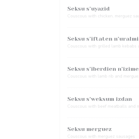
Seksu s’uyazid
Couscous with chicken, merguez sa
Seksu s’iftaten n’uralmi
Couscous with grilled lamb kebabs
Seksu s’iberdien n’izime
Couscous with lamb rib and mergue
Seksu s’weksum izdan
Couscous with beef meatballs and
Seksu merguez
Couscous with merguez sausages