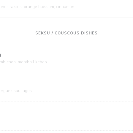
monds,raisins, orange blossom, cinnamon
SEKSU / COUSCOUS DISHES
)
mb chop, meatball kebab
merguez sausages