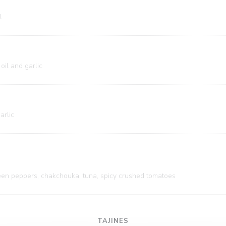
l
oil and garlic
arlic
reen peppers, chakchouka, tuna, spicy crushed tomatoes
TAJINES