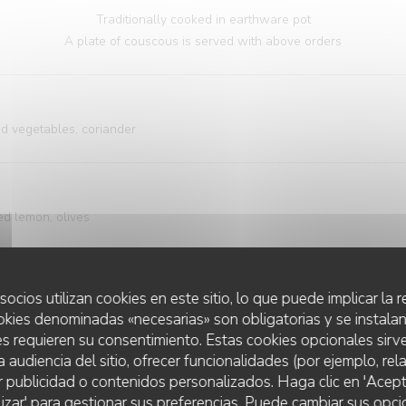
Traditionally cooked in earthware pot
A plate of couscous is served with above orders
ed vegetables, coriander
ed lemon, olives
socios utilizan cookies en este sitio, lo que puede implicar la
ckled lemon, olives
okies denominadas «necesarias» son obligatorias y se instalan
s requieren su consentimiento. Estas cookies opcionales sirve
a audiencia del sitio, ofrecer funcionalidades (por ejemplo, re
r publicidad o contenidos personalizados. Haga clic en 'Acept
ckled lemon, olives, herbs
lizar' para gestionar sus preferencias. Puede cambiar sus opci
LE GOURBI