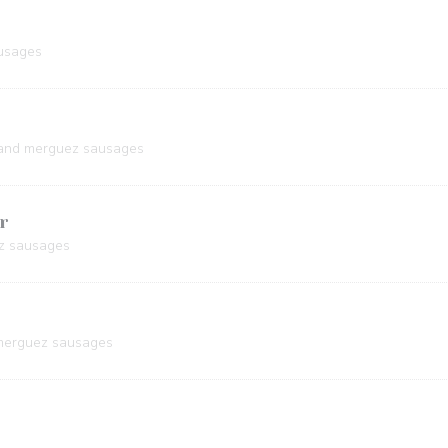
usages
 and merguez sausages
r
z sausages
 merguez sausages