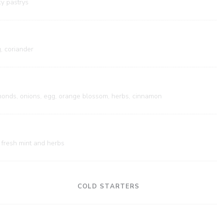
ky pastrys
, coriander
monds, onions, egg, orange blossom, herbs, cinnamon
, fresh mint and herbs
COLD STARTERS