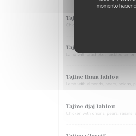
momento haciendo c
Tajine Mtewem
Chicken with candied lemon, olives,
Tajine s’lqarnoun d’our
Lamb with artichokes, pickled lemon
Tajine lham lahlou
Lamb with almonds, pears, onions, 
Tajine djaj lahlou
Chicken with onions, pears, raisins
Tajine s’laxrif