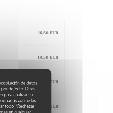
16,50 EUR
19,50 EUR
18,50 EUR
 recopilación de datos
 por defecto. Otras
n para analizar su
lacionadas con redes
ar todo', 'Rechazar
19,50 EUR
ones en cualquier