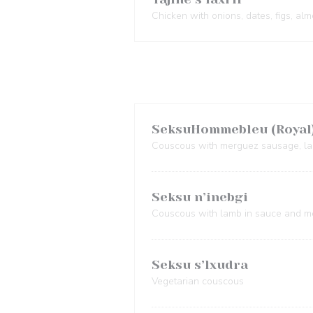
Chicken with onions, dates, figs, al
SeksuHommebleu (Royal
Couscous with merguez sausage, la
Seksu n’inebgi
Couscous with lamb in sauce and 
Seksu s’lxudra
Vegetarian couscous