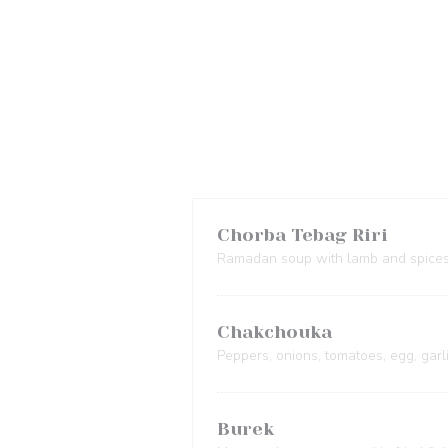
Chorba Tebag Riri
Ramadan soup with lamb and spice
Chakchouka
Peppers, onions, tomatoes, egg, garl
Burek