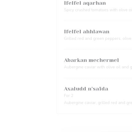
Ifelfel aqarhan
Spicy crushed tomatoes with olive oi
Ifelfel ahhlawan
Grilled red and green peppers, olive 
Abarkan mechermel
Aubergine caviar with olive oil and g
Axaludd n’saïda
For 2
Aubergine caviar, grilled red and g