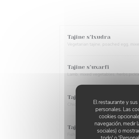
Tajine s’lxudra
Vegetarian tajine, poached egg, mix
Tajine s’uxarfi
Lamb, mixed vegetables, herbs,pickl
Tajine s’uyazid
El restaurante y sus 
Chicken, mixed vegetables, herbs, pi
personales. Las co
cookies opcionale
navegación, medir l
Tajine s’lhut
sociales) o mostra
Fish, vegetables in tomato sauce, pi
todo' o 'Persona