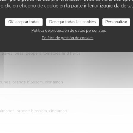
lic en el icono de cookie en la parte inferior izquierda de las
OK, aceptar todas
Denegar todas las cookies
Personalizar
 vegetables
Política de protección de datos personales
Política de gestión de cookies
almi
, olives, peas, peppers, tomatoes and herbs
prunes, orange blossom, cinnamon
, almonds, orange blossom, cinnamon